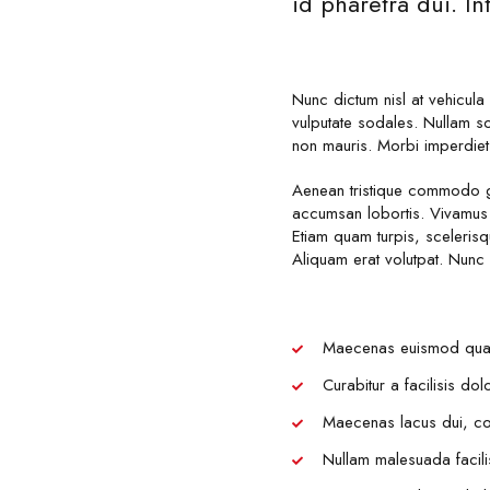
id pharetra dui. I
Nunc dictum nisl at vehicula
vulputate sodales. Nullam soll
non mauris. Morbi imperdiet el
Aenean tristique commodo gr
accumsan lobortis. Vivamus 
Etiam quam turpis, sceleris
Aliquam erat volutpat. Nunc
Maecenas euismod quam n
Curabitur a facilisis do
Maecenas lacus dui, con
Nullam malesuada facilisis