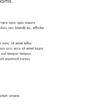
ortis.
ornare nunc quis mauris
isis nec blandit eu, efficitur
nunc sit amet tellus
s orci arcu sit amet turpis.
 nisl tempor tempus.
ntum euismod cursus.
ictum ornare.