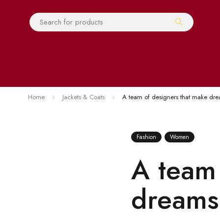
Home
Jackets & Coats
A team of designers that make dr
Fashion
Women
A team 
dreams