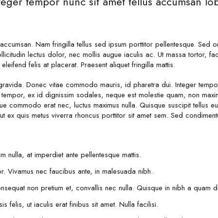
nteger tempor nunc sit amet tellus accumsan lob
 accumsan. Nam fringilla tellus sed ipsum porttitor pellentesque. Sed 
icitudin lectus dolor, nec mollis augue iaculis ac. Ut massa tortor, facil
eifend felis at placerat. Praesent aliquet fringilla mattis.
avida. Donec vitae commodo mauris, id pharetra dui. Integer tempor 
tempor, ex id dignissim sodales, neque est molestie quam, non maximu
que commodo erat nec, luctus maximus nulla. Quisque suscipit tellus eu
 ut ex quis metus viverra rhoncus porttitor sit amet sem. Sed condime
ulla, at imperdiet ante pellentesque mattis.
lor. Vivamus nec faucibus ante, in malesuada nibh.
sequat non pretium et, convallis nec nulla. Quisque in nibh a quam d
 felis, ut iaculis erat finibus sit amet. Nulla facilisi.