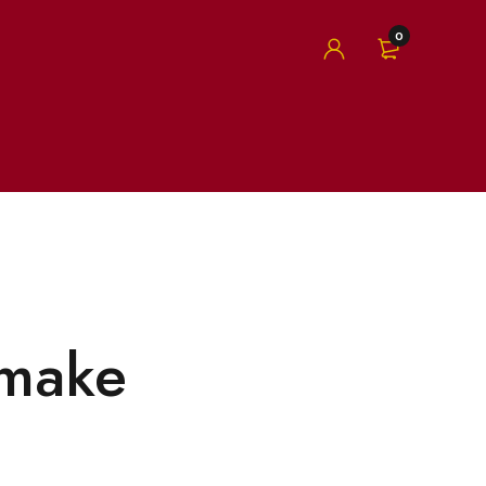
0
 make