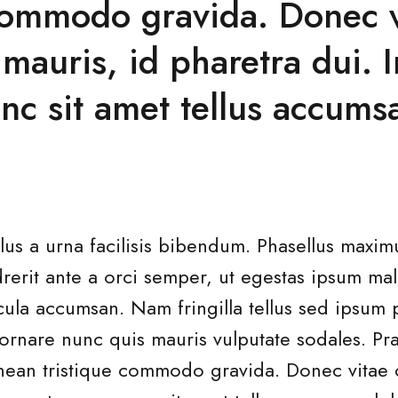
 commodo gravida. Donec v
auris, id pharetra dui. I
nc sit amet tellus accums
llus a urna facilisis bibendum. Phasellus maxim
rerit ante a orci semper, ut egestas ipsum m
cula accumsan. Nam fringilla tellus sed ipsum p
ornare nunc quis mauris vulputate sodales. Pra
 Aenean tristique commodo gravida. Donec vita