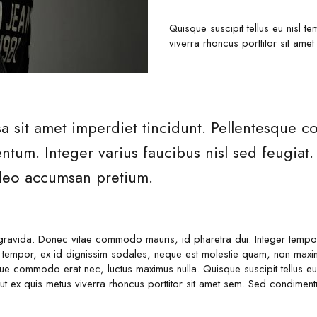
Quisque suscipit tellus eu nisl 
viverra rhoncus porttitor sit a
a sit amet imperdiet tincidunt. Pellentesque 
tum. Integer varius faucibus nisl sed feugiat. 
t leo accumsan pretium.
avida. Donec vitae commodo mauris, id pharetra dui. Integer tempor 
tempor, ex id dignissim sodales, neque est molestie quam, non maximu
que commodo erat nec, luctus maximus nulla. Quisque suscipit tellus eu
 ut ex quis metus viverra rhoncus porttitor sit amet sem. Sed condime