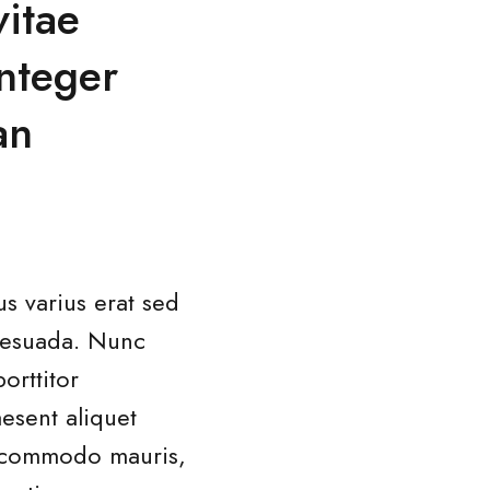
itae
nteger
an
us varius erat sed
alesuada. Nunc
orttitor
esent aliquet
e commodo mauris,