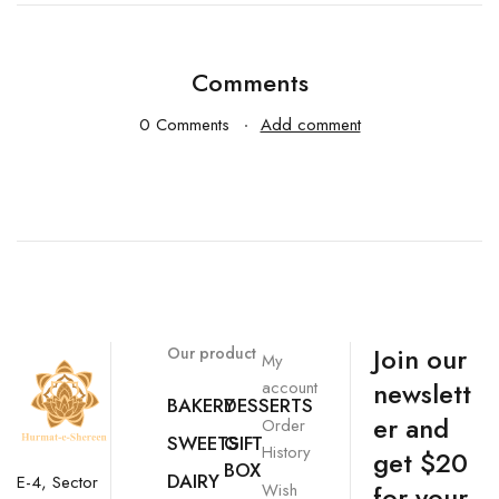
Comments
0 Comments
Add comment
Join our
Our product
My
newslett
account
BAKERY
DESSERTS
er and
Order
SWEETS
GIFT
History
get $20
BOX
DAIRY
E-4, Sector
Wish
for your